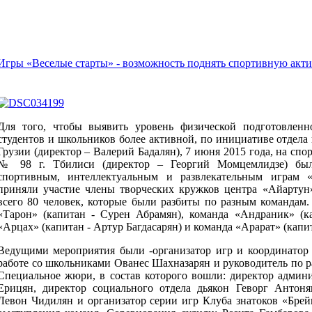
Игры «Веселые старты» - возможность поднять спортивную акт
Для того, чтобы выявить уровень физической подготовленн
студентов и школьников более активной, по инициативе отдел
Грузии (директор – Валерий Бадалян), 7 июня 2015 года, на с
№ 98 г. Тбилиси (директор – Георгий Момцемлидзе) был
спортивным, интеллектуальным и развлекательным играм 
приняли участие члены творческих кружков центра «Айартун
всего 80 человек, которые были разбиты по разным командам.
«Тарон» (капитан - Сурен Абрамян), команда «Андраник» (к
«Арцах» (капитан - Артур Багдасарян) и команда «Арарат» (капи
Ведущими мероприятия были -организатор игр и координатор
работе со школьниками Ованес Шахназарян и руководитель по р
Специальное жюри, в состав которого вошли: директор админ
Ерицян, директор социального отдела дьякон Геворг Антоня
Левон Чидилян и организатор серии игр Клуба знатоков «Брей