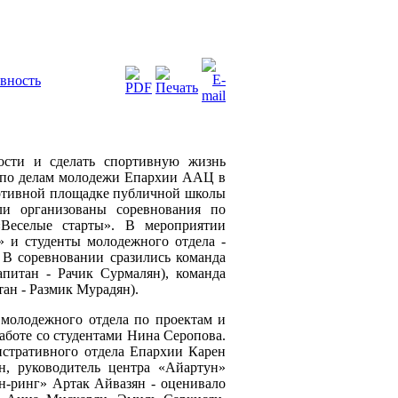
ивность
ости и сделать спортивную жизнь
а по делам молодежи Епархии ААЦ в
портивной площадке публичной школы
и организованы соревнования по
«Веселые старты». В мероприятии
» и студенты молодежного отдела -
 В соревновании сразились команда
апитан - Рачик Сурмалян), команда
тан - Размик Мурадян).
 молодежного отдела по проектам и
аботе со студентами Нина Серопова.
истративного отдела Епархии Карен
н, руководитель центра «Айартун»
н-ринг» Артак Айвазян - оценивало