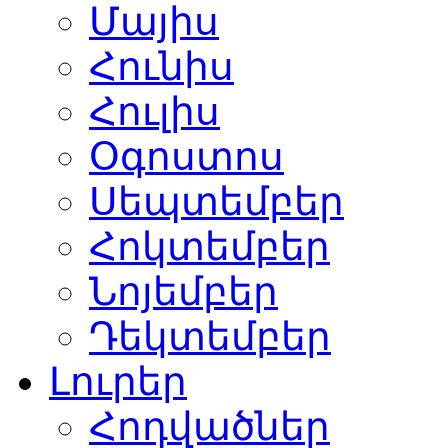
Մայիս
Հունիս
Հուլիս
Օգոստոս
Սեպտեմբեր
Հոկտեմբեր
Նոյեմբեր
Դեկտեմբեր
Լուրեր
Հոդվածներ