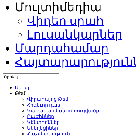
Մուլտիմեդիա
Վիդեո սրահ
Լուսանկարներ
Մարդահամար
Հայտարարություն
Սկիզբ
Թեմ
Վիրահայոց Թեմ
Հոգեւոր դաս
ԿառավարմանԿառուցվածք
Բաժիններ
Կենտրոններ
Եկեղեցիներ
Հաշվետվություն