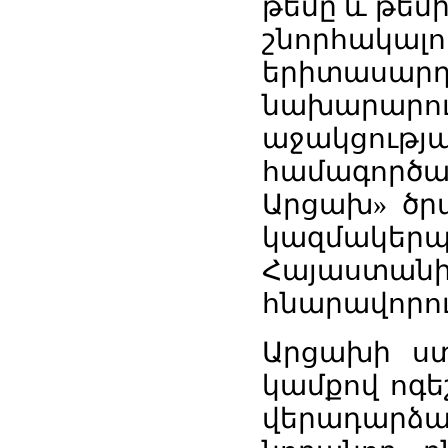
թեմը և թեմ
շնորհակալո
երիտաս
նախարարո
աջակցությա
համագործ
Արցախ» ծր
կազմակերպե
Հայաստանի
հնարավորու
Արցախի ստ
կամքով ոգե
վերադարձա