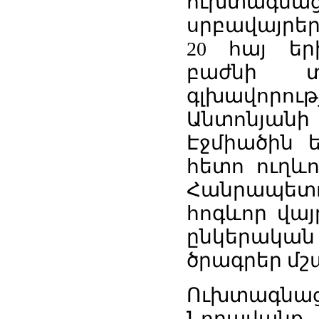
ուխտագնաց
սրբավայրե
20 հայ ե
բաժնի տ
գլխավորո
Անտոնյանի 
Էջմիածին ե
հետո ուղև
Հանրապետ
հոգևոր վայ
ընկերական
ծրագրեր մշ
Ուխտագնացո
Նորավանք