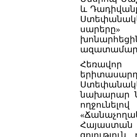
և Դադիվան
Ստեփանակեր
սարերը»
խոնարհ
ազատամարտ
Հեռավո
երիտասա
Ստեփանակեր
նախարար Ն
ողջունելո
«Ճանաչողա
Հայաստան
գոյությու