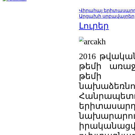
Վիրահայ երիտասարդ
Արցախի սրբավայրեր
Լուրեր
2016 թվակա
թեմի առաջ
թեմի Ե
նախաձեռ
Հանրապ
երիտաս
նախարա
իրականաց