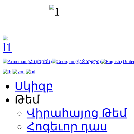
Սկիզբ
Թեմ
Վիրահայոց Թեմ
Հոգեւոր դաս