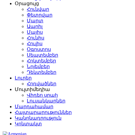
Օրացույց
Հունվար
Փետրվար
Մարտ
Ապրիլ
Մայիս
Հունիս
Հուլիս
Օգոստոս
Սեպտեմբեր
Հոկտեմբեր
Նոյեմբեր
Դեկտեմբեր
Լուրեր
Հոդվածներ
Մուլտիմեդիա
Վիդեո սրահ
Լուսանկարներ
Մարդահամար
Հայտարարություններ
Կանոնադրություն
Կոնտակտ