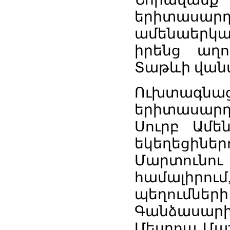
երիտասար
ամենաերկա
իրենց աղ
Տաթևի վան
Ուխտագ
երիտասարդ
Սուրբ Ամե
եկեղեցինե
Մարտունո
համալիրու
պեղումնե
Գանձասարի
Մեսրոպ Մա