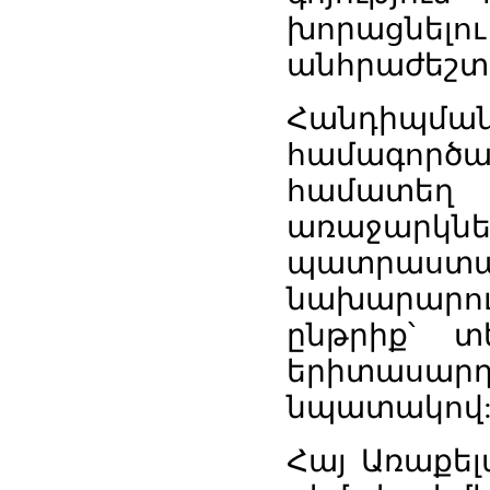
խորացն
անհրաժեշտո
Հանդիպ
համագործ
համատեղ
առաջարկնե
պատրաստ
նախարարո
ընթրիք՝ 
երիտասարդ
նպատակով
Հայ Առաքել