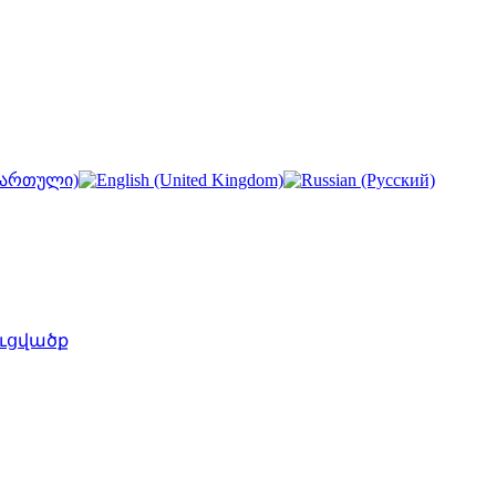
ւցվածք