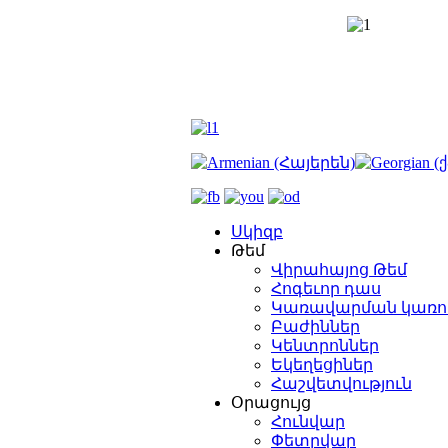
Սկիզբ
Թեմ
Վիրահայոց Թեմ
Հոգեւոր դաս
Կառավարման կառո
Բաժիններ
Կենտրոններ
Եկեղեցիներ
Հաշվետվություն
Օրացույց
Հունվար
Փետրվար