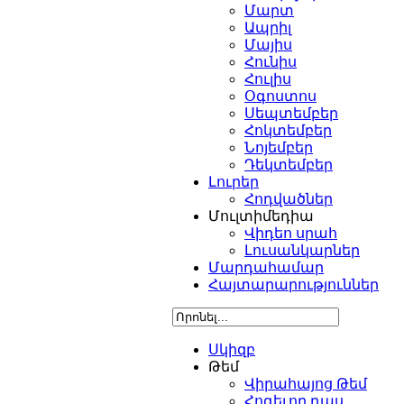
Մարտ
Ապրիլ
Մայիս
Հունիս
Հուլիս
Օգոստոս
Սեպտեմբեր
Հոկտեմբեր
Նոյեմբեր
Դեկտեմբեր
Լուրեր
Հոդվածներ
Մուլտիմեդիա
Վիդեո սրահ
Լուսանկարներ
Մարդահամար
Հայտարարություններ
Սկիզբ
Թեմ
Վիրահայոց Թեմ
Հոգեւոր դաս