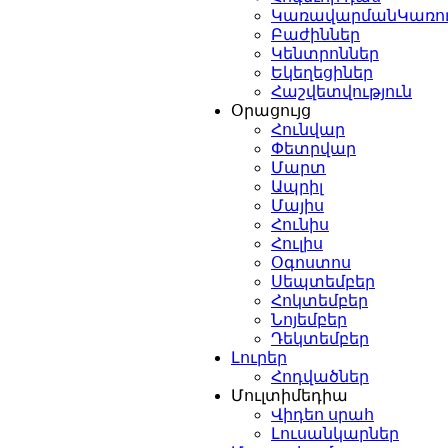
ԿառավարմանԿառո
Բաժիններ
Կենտրոններ
Եկեղեցիներ
Հաշվետվություն
Օրացույց
Հունվար
Փետրվար
Մարտ
Ապրիլ
Մայիս
Հունիս
Հուլիս
Օգոստոս
Սեպտեմբեր
Հոկտեմբեր
Նոյեմբեր
Դեկտեմբեր
Լուրեր
Հոդվածներ
Մուլտիմեդիա
Վիդեո սրահ
Լուսանկարներ