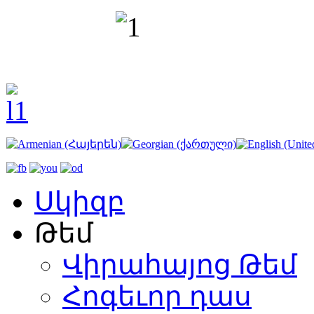
Սկիզբ
Թեմ
Վիրահայոց Թեմ
Հոգեւոր դաս