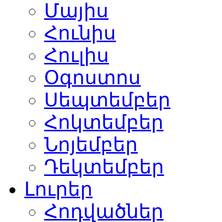
Մայիս
Հունիս
Հուլիս
Օգոստոս
Սեպտեմբեր
Հոկտեմբեր
Նոյեմբեր
Դեկտեմբեր
Լուրեր
Հոդվածներ