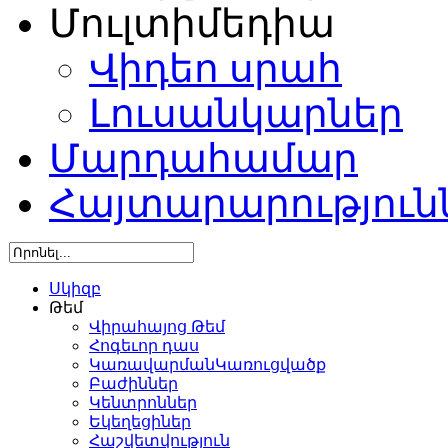
Մուլտիմեդիա
Վիդեո սրահ
Լուսանկարներ
Մարդահամար
Հայտարարություն
Սկիզբ
Թեմ
Վիրահայոց Թեմ
Հոգեւոր դաս
ԿառավարմանԿառուցվածք
Բաժիններ
Կենտրոններ
Եկեղեցիներ
Հաշվետվություն