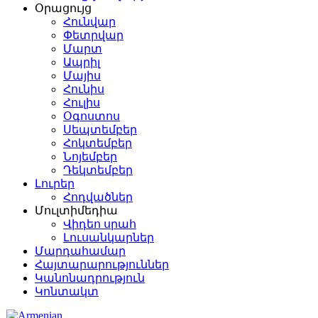
Օրացույց
Հունվար
Փետրվար
Մարտ
Ապրիլ
Մայիս
Հունիս
Հուլիս
Օգոստոս
Սեպտեմբեր
Հոկտեմբեր
Նոյեմբեր
Դեկտեմբեր
Լուրեր
Հոդվածներ
Մուլտիմեդիա
Վիդեո սրահ
Լուսանկարներ
Մարդահամար
Հայտարարություններ
Կանոնադրություն
Կոնտակտ