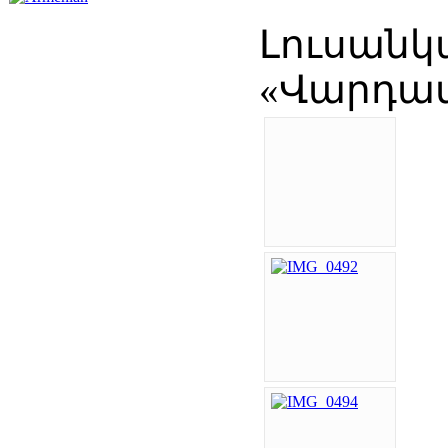
Լուսանկ
«Վարդատ