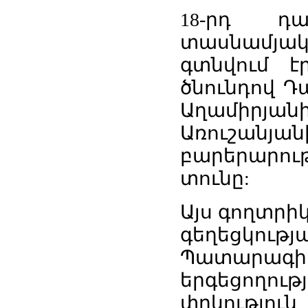
18-րդ դա
տասնամյա
գտնվում է
ծնունդով Դ
Աղամիրյանի
Առուշան
բարերարո
տունը:
Այս գողտրիկ
գեղեցկու
Պատարագի
երգեցողութ
փրկությո