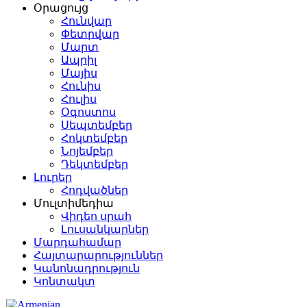
Օրացույց
Հունվար
Փետրվար
Մարտ
Ապրիլ
Մայիս
Հունիս
Հուլիս
Օգոստոս
Սեպտեմբեր
Հոկտեմբեր
Նոյեմբեր
Դեկտեմբեր
Լուրեր
Հոդվածներ
Մուլտիմեդիա
Վիդեո սրահ
Լուսանկարներ
Մարդահամար
Հայտարարություններ
Կանոնադրություն
Կոնտակտ