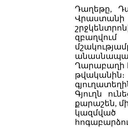
Դաղեթը, Դա
Վրաստանի
շրջկենտրոն
զբաղվում
մշակութ
անասնապահ
Ղարաբաղի Խ
թվականին
գյուղատեղի
Գյուղն ուն
քարաշեն, մի
կազմված
հոգաբարձու