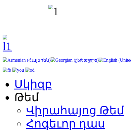
Սկիզբ
Թեմ
Վիրահայոց Թեմ
Հոգեւոր դաս