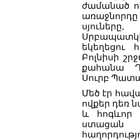
ժամանած ո
առաջնորդը
սյուներ
Սրբապատկե
եկեղեցու 
Բոլնիսի շր
քահանա Ղ
Սուրբ Պատ
Մեծ էր հավ
ովքեր դեռ 
և հոգևոր 
ստացան
հաղորդությո