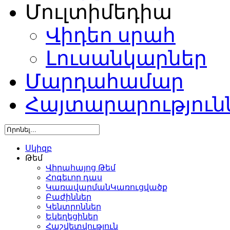
Մուլտիմեդիա
Վիդեո սրահ
Լուսանկարներ
Մարդահամար
Հայտարարություն
Սկիզբ
Թեմ
Վիրահայոց Թեմ
Հոգեւոր դաս
ԿառավարմանԿառուցվածք
Բաժիններ
Կենտրոններ
Եկեղեցիներ
Հաշվետվություն