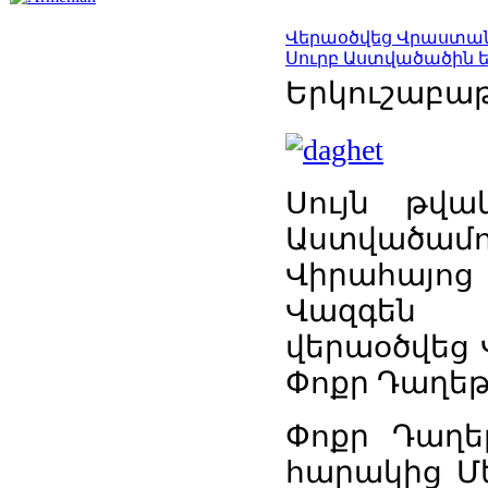
Վերաօծվեց Վրաստան
Սուրբ Աստվածածին ե
Երկուշաբաթի
Սույն թվա
Աստվածամ
Վիրահայոց
Վազգեն 
վերաօծվեց 
Փոքր Դաղեթ
Փոքր Դաղեթ
հարակից Մե