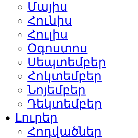
Մայիս
Հունիս
Հուլիս
Օգոստոս
Սեպտեմբեր
Հոկտեմբեր
Նոյեմբեր
Դեկտեմբեր
Լուրեր
Հոդվածներ