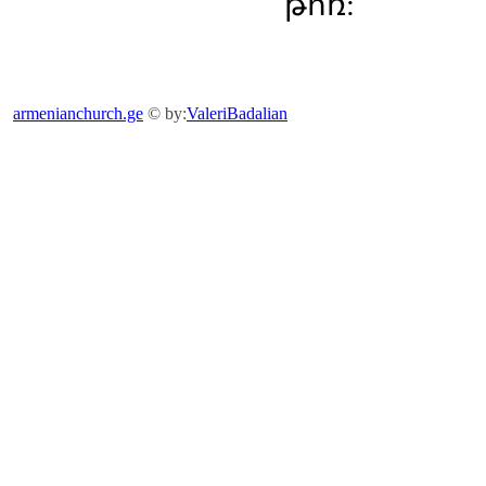
թոռ:
armenianchurch.ge
© by:
ValeriBadalian