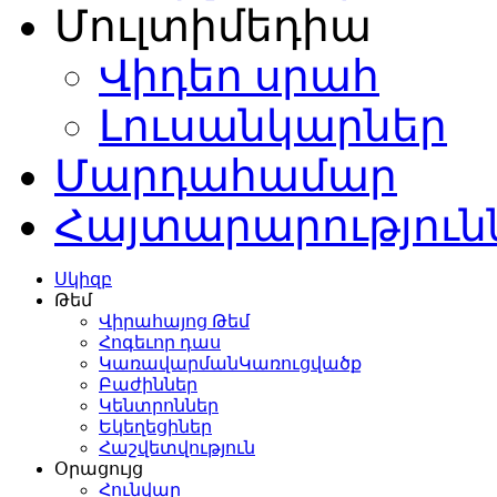
այության
Մուլտիմեդիա
ի
ակալ
:
Վիդեո սրահ
կանից
Լուսանկարներ
օր
ատում
Մարդահամար
ոծմինդայի
նիցիպալիտետի
Հայտարարություն
ույթի
,
ության
,
րտի
,
Սկիզբ
շարձանների
Թեմ
պանության
Վիրահայոց Թեմ
Հոգեւոր դաս
տասարդական
ԿառավարմանԿառուցվածք
ցերով
Բաժիններ
այության
Կենտրոններ
տ
:
Եկեղեցիներ
գևատրվել
Հաշվետվություն
Օրացույց
ստանի
Հունվար
վո