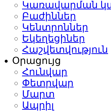
Կառավարման կ
կական
ոցում
:
Բաժիններ
ւնվել
Կենտրոններ
Եկեղեցիներ
րտել
Հաշվետվություն
-
Օրացույց
ասիրական
ուլտետը
:
Ավարտելուց
ո
Հունվար
ատել
Փետրվար
դավայրի
նակարգ
ոցում
,
Մարտ
Ապրիլ
անային
երիտական