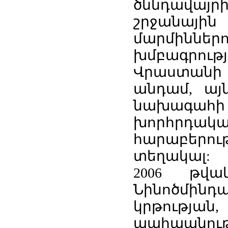
ծննդավայրի
շրջանային
ի
երի
մարմինն
ինակ
:
ւսնացած
խմբագրութ
Վրաստանի
անդամ, ա
ակ
,
նախագահ
խորհր
հարաբերու
տեղակալ:
2006 թվա
Նինոծմինդա
կրթությա
պահպանո