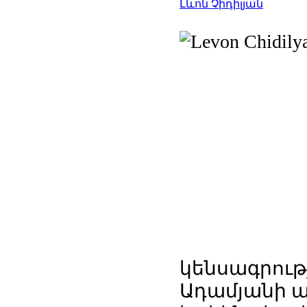
Լևոն Չիդիլյան
կենսագրու
Ադամյանի 