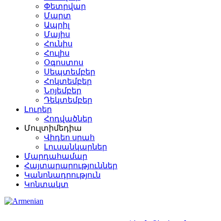
Փետրվար
Մարտ
Ապրիլ
Մայիս
Հունիս
Հուլիս
Օգոստոս
Սեպտեմբեր
Հոկտեմբեր
Նոյեմբեր
Դեկտեմբեր
Լուրեր
Հոդվածներ
Մուլտիմեդիա
Վիդեո սրահ
Լուսանկարներ
Մարդահամար
Հայտարարություններ
Կանոնադրություն
Կոնտակտ