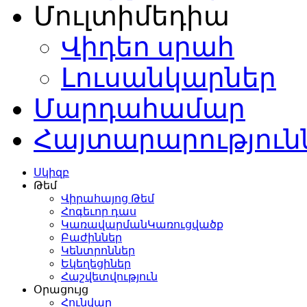
Մուլտիմեդիա
Վիդեո սրահ
Լուսանկարներ
Մարդահամար
Հայտարարություն
Սկիզբ
Թեմ
Վիրահայոց Թեմ
Հոգեւոր դաս
ԿառավարմանԿառուցվածք
Բաժիններ
Կենտրոններ
Եկեղեցիներ
Հաշվետվություն
Օրացույց
Հունվար