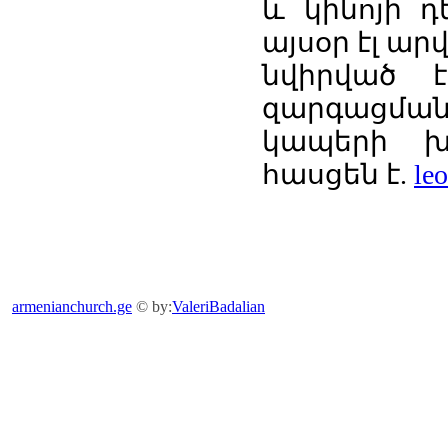
և կինոյի 
այսօր էլ ար
նվիրված 
զարգացման
կապերի խ
հասցեն է.
le
armenianchurch.ge
© by:
ValeriBadalian