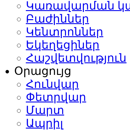
Կառավարման կ
ատանքային
ագրությունն
լ
Բաժիններ
իսիի
Կենտրոններ
մյանի
ան
պետդրամայի
Եկեղեցիներ
րոնի
յի
Հաշվետվություն
ասանի
նագիտությամբ
:
Օրացույց
ր
եստի
Հունվար
չի
Փետրվար
ողությամբ
րված
Մարտ
ստանում
ույթի
Ապրիլ
գացմանը
,