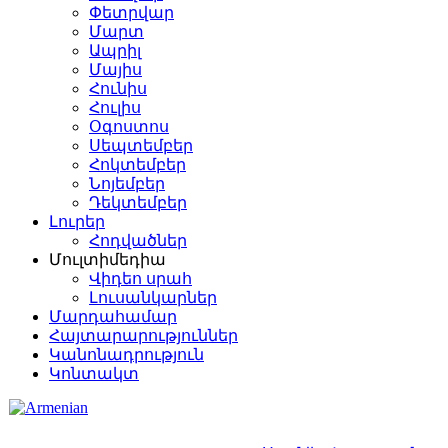
Փետրվար
Մարտ
Ապրիլ
Մայիս
Հունիս
Հուլիս
Օգոստոս
Սեպտեմբեր
Հոկտեմբեր
Նոյեմբեր
Դեկտեմբեր
Լուրեր
Հոդվածներ
Մուլտիմեդիա
Վիդեո սրահ
Լուսանկարներ
Մարդահամար
Հայտարարություններ
Կանոնադրություն
Կոնտակտ