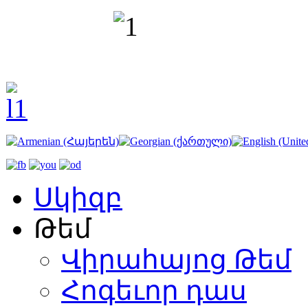
Սկիզբ
Թեմ
Վիրահայոց Թեմ
Հոգեւոր դաս