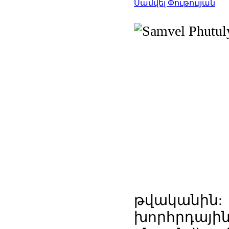
Սամվել Փութուլյան
թվականին
խորհրդայ