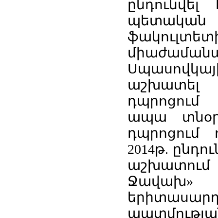
ընդունվել 
պետական
ֆակուլ
միաժամա
Սպասովկա
աշխատել
դպրոցում 
ապա տնօրե
դպրոցում
2014թ. ընդ
աշխատում
Ջավախ
երիտասա
պատմությա