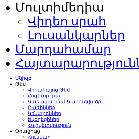
Մուլտիմեդիա
Վիդեո սրահ
Լուսանկարներ
Մարդահամար
Հայտարարություն
Սկիզբ
Թեմ
Վիրահայոց Թեմ
Հոգեւոր դաս
ԿառավարմանԿառուցվածք
Բաժիններ
Կենտրոններ
Եկեղեցիներ
Հաշվետվություն
Օրացույց
Հունվար