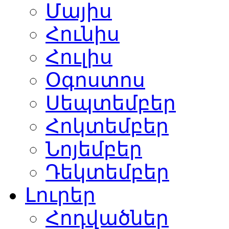
Մայիս
Հունիս
Հուլիս
Օգոստոս
Սեպտեմբեր
Հոկտեմբեր
Նոյեմբեր
Դեկտեմբեր
Լուրեր
Հոդվածներ