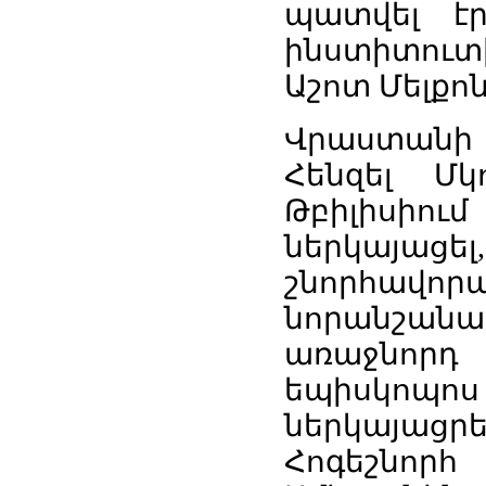
պատվել է
ինստիտուտ
Աշոտ Մելքոն
Վրաստանի
Հենզել Մկ
Թբիլիսիո
ներկայաց
շնորհավո
նորանշա
առաջնոր
եպիսկոպո
ներկայաց
Հոգեշնո