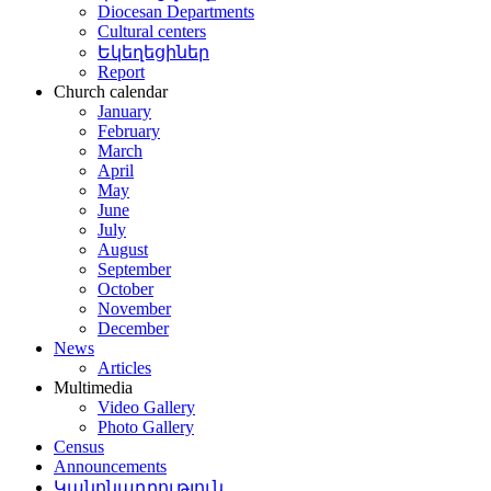
Diocesan Departments
Cultural centers
Եկեղեցիներ
Report
Church calendar
January
February
March
April
May
June
July
August
September
October
November
December
News
Articles
Multimedia
Video Gallery
Photo Gallery
Census
Announcements
Կանոնադրություն