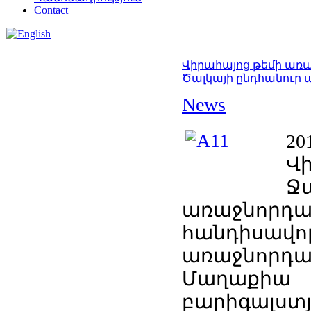
Contact
Վիրահայոց թեմի առ
Ծալկայի ընդհանուր
News
2
Վ
Ջ
առաջնորդ
հանդիսա
առաջնորդա
Մաղաքի
բարիգալստյ