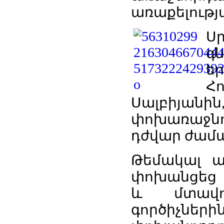
առաքելությա
Ս
գ
ե
Հ
Սալբիյան
փոխառաջն
դժվար ժամ
Թեմակալ ա
փոխանցեց 
և մտավո
գործիչն