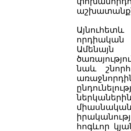
փոխանո
աշխատանքն
Այնուհետև
որդիական
Ամենայն 
ծառայությ
նաև շնորհ
առաջնոր
ընդունելո
ներկաներին
միասնա
իրականութ
հոգևոր կյա