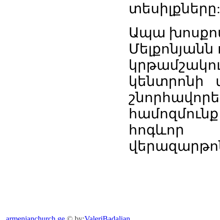
տեսիլքները
Ապա խոսքով
Մելքոնյանն
կրթամշակ
կենտրոնի 
շնորհավորե
համոզմու
հոգևոր 
վերազարթո
armenianchurch.ge
© by:
ValeriBadalian