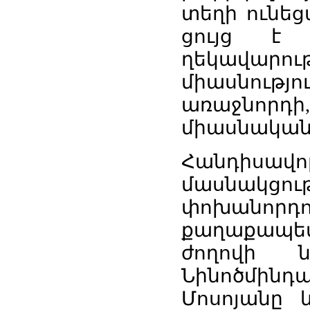
տեղի ունեց
ցույց է 
ղեկավար
միասնությո
առաջնորդի,
միասնական
Հանդիսա
մասնակցութ
փոխանորդու
քաղաքապետ 
ժողովի 
Նինոծմի
Մոսոյանը 