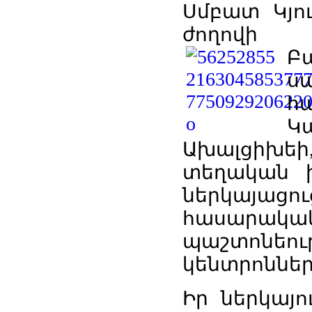
Սմբատ Կյու
ժողովի 
Բ
ս
հ
Կ
Ախալցիխե
տեղական 
ներկայաց
հասարակակ
պաշտոնեո
կենտրոններ
Իր ներկայու