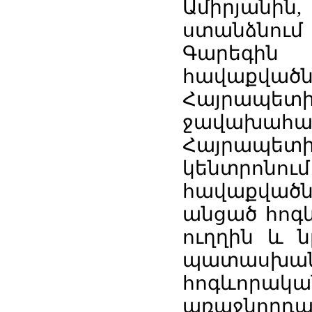
Ամիրյան
ստանձնում
Գարեգին
հավաքվա
Հայրապետի 
ջավախահա
Հայրապետ
կենտրոնում
հավաքվածն
անցած հոգև
ուղղին և ն
պատասխ
հոգևորակա
առաջնորդ