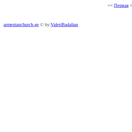
<<
Первая
armenianchurch.ge
© by:
ValeriBadalian