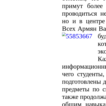
примут более
проводиться н
но и в центре
Всех Армян Ва
бу
ко
эк
К
информационные
чего студенты
подготовлены д
предметы по с
также продолж
общим навыкам