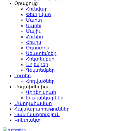
Օրացույց
Հունվար
Փետրվար
Մարտ
Ապրիլ
Մայիս
Հունիս
Հուլիս
Օգոստոս
Սեպտեմբեր
Հոկտեմբեր
Նոյեմբեր
Դեկտեմբեր
Լուրեր
Հոդվածներ
Մուլտիմեդիա
Վիդեո սրահ
Լուսանկարներ
Մարդահամար
Հայտարարություններ
Կանոնադրություն
Կոնտակտ