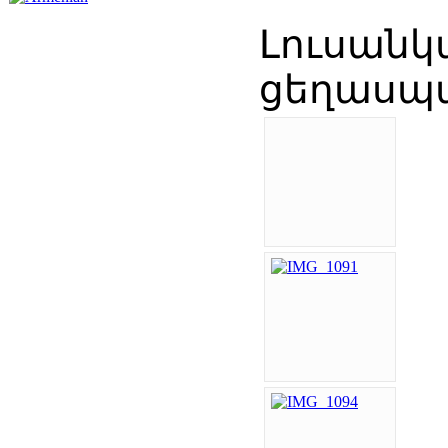
Լուսանկ
ցեղասպան