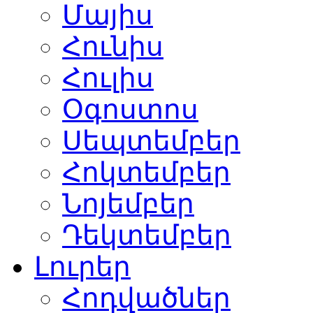
Մայիս
Հունիս
Հուլիս
Օգոստոս
Սեպտեմբեր
Հոկտեմբեր
Նոյեմբեր
Դեկտեմբեր
Լուրեր
Հոդվածներ