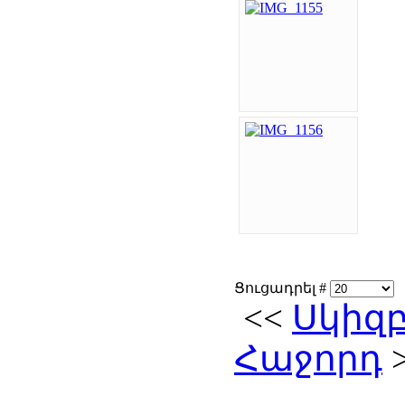
Ցուցադրել #
<<
Սկիզ
Հաջորդ