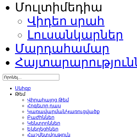
Մուլտիմեդիա
Վիդեո սրահ
Լուսանկարներ
Մարդահամար
Հայտարարություն
Սկիզբ
Թեմ
Վիրահայոց Թեմ
Հոգեւոր դաս
ԿառավարմանԿառուցվածք
Բաժիններ
Կենտրոններ
Եկեղեցիներ
Հաշվետվություն