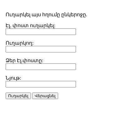
Ուղարկել այս հղումը ընկերոջը.
Էլ. փոստ ուղարկել:
Ուղարկող:
Ձեր Էլ.փոստը:
Նյութ:
Ուղարկել
Վերացնել