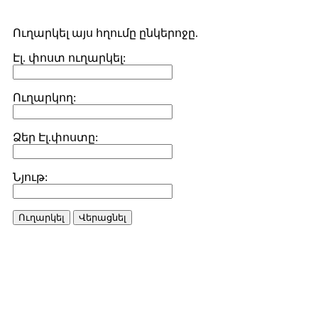
Ուղարկել այս հղումը ընկերոջը.
Էլ. փոստ ուղարկել:
Ուղարկող:
Ձեր Էլ.փոստը:
Նյութ:
Ուղարկել
Վերացնել