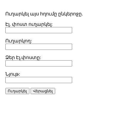
Ուղարկել այս հղումը ընկերոջը.
Էլ. փոստ ուղարկել:
Ուղարկող:
Ձեր Էլ.փոստը:
Նյութ:
Ուղարկել
Վերացնել